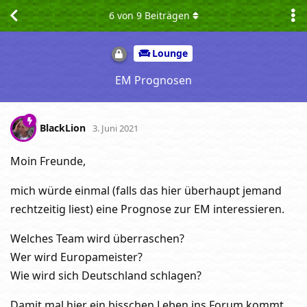
6
von
9
Beiträgen
Lounge
EM Prognosen
BlackLion
3. Juni 2021
Moin Freunde,
mich würde einmal (falls das hier überhaupt jemand
rechtzeitig liest) eine Prognose zur EM interessieren.
Welches Team wird überraschen?
Wer wird Europameister?
Wie wird sich Deutschland schlagen?
Damit mal hier ein bisschen Leben ins Forum kommt.