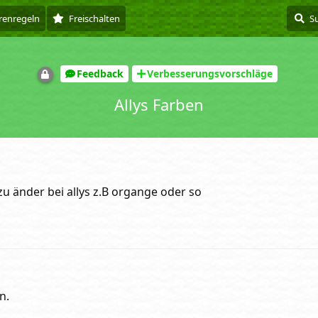
renregeln
Freischalten
Feedback
Verbesserungsvorschläge
Allys Farben
u änder bei allys z.B organge oder so
n.