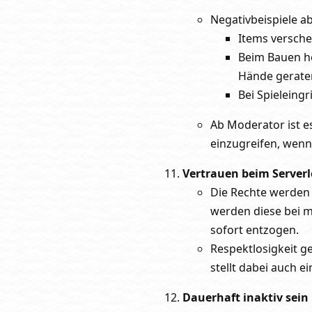
Negativbeispiele a
Items versche
Beim Bauen hel
Hände geraten
Bei Spieleingr
Ab Moderator ist e
einzugreifen, wenn 
Vertrauen beim Serverle
Die Rechte werden 
werden diese bei m
sofort entzogen.
Respektlosigkeit g
stellt dabei auch e
Dauerhaft inaktiv sein