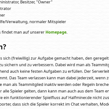
inistrator, Besitzer, "Owner"
strator
her
ilfe/Verwaltung, normaler Mitspieler
s findet man auf unserer
Homepage
.
m?
es sich (freiwillig) zur Aufgabe gemacht haben, den geregel
 zu sichern und zu verbessern. Dabei wird man als Teammitg
end auch keine festen Aufgaben zu erfüllen. Der Serverlei
mmt. Das Team verlassen kann man dabei jederzeit, wenn z
te man als Teammitglied inaktiv werden oder Regeln brechen
r alle Spieler gelten, dann kann man auch aus dem Team en
ein funktionierender Spielfluss auf Halfminer.de nicht zu
rter, dass sich die Spieler korrekt im Chat verhalten, Mo