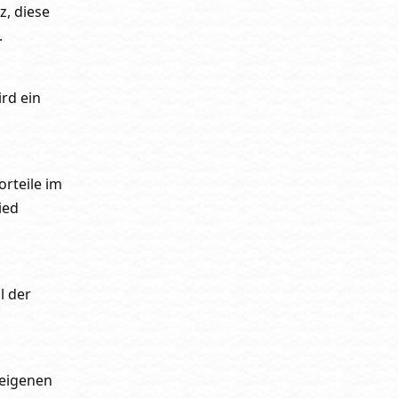
z, diese
.
rd ein
rteile im
ied
l der
 eigenen