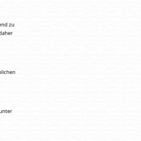
end zu
 daher
nlichen
unter