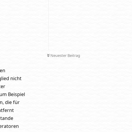
Neuester Beitrag
ten
lied nicht
ter
um Beispiel
, die für
tfernt
stande
deratoren