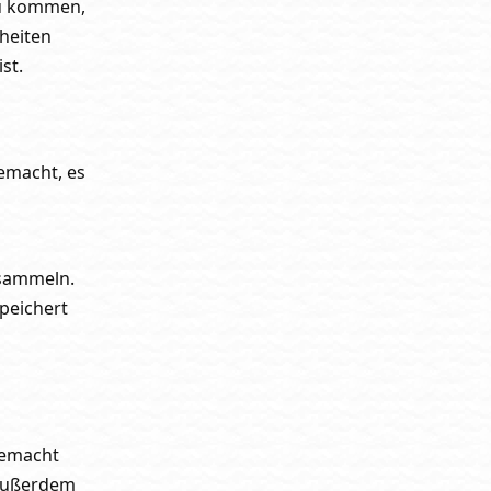
zu kommen,
heiten
st.
emacht, es
 sammeln.
speichert
 gemacht
 außerdem