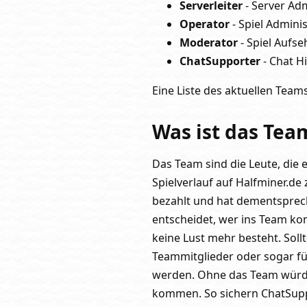
Serverleiter
- Server Adm
Operator
- Spiel Admini
Moderator
- Spiel Aufse
ChatSupporter
- Chat H
Eine Liste des aktuellen Team
Was ist das Tea
Das Team sind die Leute, die 
Spielverlauf auf Halfminer.de
bezahlt und hat dementsprech
entscheidet, wer ins Team ko
keine Lust mehr besteht. Soll
Teammitglieder oder sogar fü
werden. Ohne das Team würde 
kommen. So sichern ChatSuppo