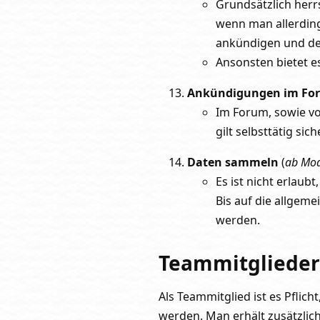
Grundsätzlich herr
wenn man allerdin
ankündigen und den
Ansonsten bietet e
Ankündigungen im For
Im Forum, sowie v
gilt selbsttätig sic
Daten sammeln
(
ab Mod
Es ist nicht erlau
Bis auf die allgem
werden.
Teammitglieder
Als Teammitglied ist es Pflic
werden. Man erhält zusätzli