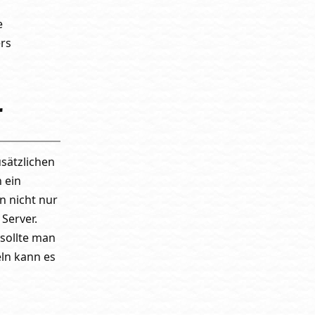
e
ers
r
usätzlichen
 ein
n nicht nur
Server.
 sollte man
eln kann es