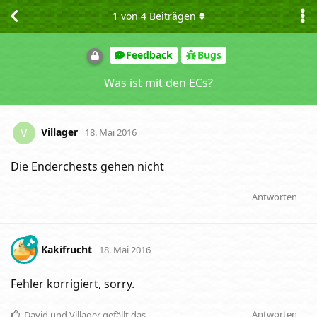
1
von
4
Beiträgen
Feedback
Bugs
Was ist mit den ECs?
Villager
V
18. Mai 2016
Die Enderchests gehen nicht
Antworten
Kakifrucht
18. Mai 2016
Fehler korrigiert, sorry.
Antworten
David
und
Villager
gefällt das
.