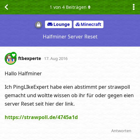
1
von
4
Beiträgen
Lounge
Minecraft
Halfminer Server Reset
ftbexperte
17. Aug 2016
Hallo Halfminer
Ich PingLIkeExpert habe eien abstimmt per strawpoll
gemacht und woltte wissen ob ihr für oder gegen eien
server Reset seit hier der link.
https://strawpoll.de/4745a1d
Antworten