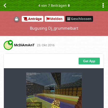
4
von
7
Beiträgen
Anträge
Melden
Geschlossen
Bugusing Dj_grummelbart
McDiAmAnT
M
23. Okt 2016