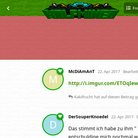
Fo
McDiAmAnT
22. Apr 2017
Bearbei
M
http://i.imgur.com/ETOqIe
Kakifrucht
hat
auf diesen Beitrag 
DerSouperKnoedel
22. Apr 2017
D
Das stimmt ich habe zu ihm " h
entschuldige mich nochmal w