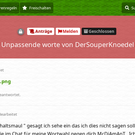
renregeln
Freischalten
Anträge
Melden
Geschlossen
Unpassende worte von DerSouperKnoedel
tet
w.png
geantwortet.
Bearbeitet
altsmaul " gesagt ich sehe ein das ich dies nicht sagen sol
ie im Chat für meine Wortwahl gegen dich McDiAmAnT . Ic