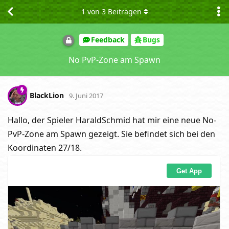
1
von
3
Beiträgen
Feedback
Bugs
No PvP-Zone am Spawn
BlackLion
9. Juni 2017
Hallo, der Spieler HaraldSchmid hat mir eine neue No-
PvP-Zone am Spawn gezeigt. Sie befindet sich bei den
Koordinaten 27/18.