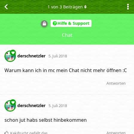
1
von
3
Beiträgen
Hilfe & Support
Chat
derschnetzler
5. Juli 2018
Warum kann ich in mc mein Chat nicht mehr öffnen :C
Antworten
derschnetzler
5. Juli 2018
schon jut habs selbst hinbekommen
Antworten
Kakifrucht
gefällt das
.