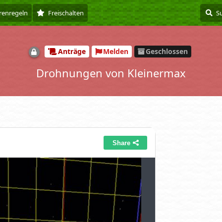
renregeln
Freischalten
Anträge
Melden
Geschlossen
Drohnungen von Kleinermax