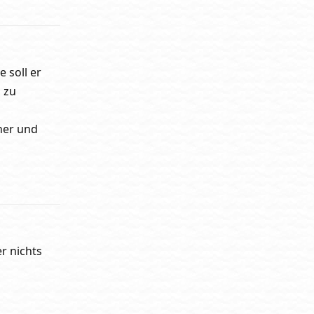
 soll er
g zu
iner und
Antworten
r nichts