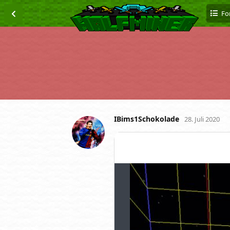
Fo
IBims1Schokolade
28. Juli 2020