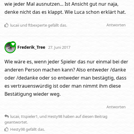
wie jeder Mal ausnutzen... Ist Ansicht gut nur naja,
denke nicht das es klappt. Wie Luca schon erklärt hat.
Antworten
lucaii
und
ftbexperte
gefällt das
.
Frederik_Tree
27. Juni 2017
Wie wäre es, wenn jeder Spieler das nur einmal bei der
anderen Person machen kann? Also entweder /danke
oder /dedanke oder so entweder man bestägtig, dass
es vertrauenswürdig ist oder man nimmt ihm diese
Bestätigung wieder weg.
Antworten
lucaii
,
ttspieler1
, und
Hesty98
haben
auf diesen Beitrag
geantwortet.
Hesty98
gefällt das
.