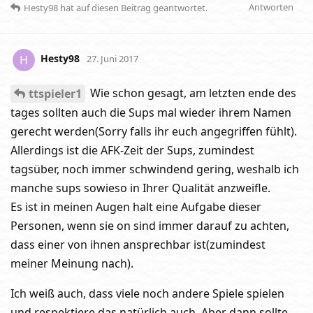
Antworten
Hesty98
hat
auf diesen Beitrag geantwortet.
Hesty98
H
27. Juni 2017
Wie schon gesagt, am letzten ende des
ttspieler1
tages sollten auch die Sups mal wieder ihrem Namen
gerecht werden(Sorry falls ihr euch angegriffen fühlt).
Allerdings ist die AFK-Zeit der Sups, zumindest
tagsüber, noch immer schwindend gering, weshalb ich
manche sups sowieso in Ihrer Qualität anzweifle.
Es ist in meinen Augen halt eine Aufgabe dieser
Personen, wenn sie on sind immer darauf zu achten,
dass einer von ihnen ansprechbar ist(zumindest
meiner Meinung nach).
Ich weiß auch, dass viele noch andere Spiele spielen
und respektiere das natürlich auch. Aber dann sollte