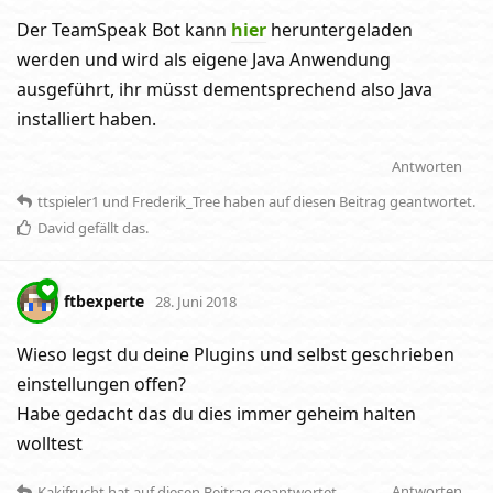
Der TeamSpeak Bot kann
hier
heruntergeladen
werden und wird als eigene Java Anwendung
ausgeführt, ihr müsst dementsprechend also Java
installiert haben.
Antworten
ttspieler1
und
Frederik_Tree
haben
auf diesen Beitrag geantwortet.
David
gefällt das
.
ftbexperte
28. Juni 2018
Wieso legst du deine Plugins und selbst geschrieben
einstellungen offen?
Habe gedacht das du dies immer geheim halten
wolltest
Antworten
Kakifrucht
hat
auf diesen Beitrag geantwortet.