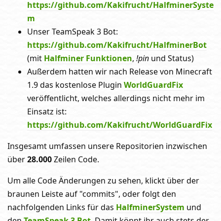
https://github.com/Kakifrucht/HalfminerSyste
m
Unser TeamSpeak 3 Bot:
https://github.com/Kakifrucht/HalfminerBot
(mit
Halfminer Funktionen
,
!pin
und Status)
Außerdem hatten wir nach Release von Minecraft
1.9 das kostenlose Plugin
WorldGuardFix
veröffentlicht, welches allerdings nicht mehr im
Einsatz ist:
https://github.com/Kakifrucht/WorldGuardFix
Insgesamt umfassen unsere Repositorien inzwischen
über
28.000
Zeilen Code.
Um alle Code Änderungen zu sehen, klickt über der
braunen Leiste auf "commits", oder folgt den
nachfolgenden Links für das
HalfminerSystem
und
den
TeamSpeak 3 Bot
. Damit könnt ihr auch stets der